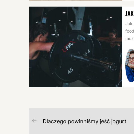
JAK
Jak 
food
może
NAWIGACJA
Dlaczego powinniśmy jeść jogurt
Previous
WPISU
post: