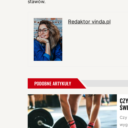
stawów.
Redaktor vinda.pl
PODOBNE ARTYKUŁY
CZY
ŚW
Czy 
wygo