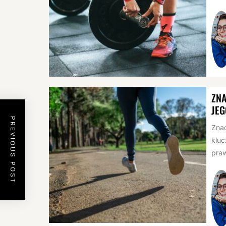
ZNA
JEG
PREVIOUS POST
Zna
klu
pra
istot