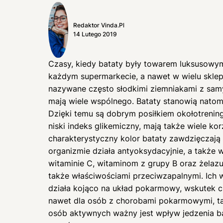
Redaktor Vinda.pl
14 Lutego 2019
Czasy, kiedy bataty były towarem luksusowy
każdym supermarkecie, a nawet w wielu skle
nazywane często słodkimi ziemniakami z sam
mają wiele wspólnego. Bataty stanowią nato
Dzięki temu są dobrym posiłkiem okołotreni
niski indeks glikemiczny, mają także wiele k
charakterystyczny kolor bataty zawdzięczają
organizmie działa antyoksydacyjnie, a także
witaminie C, witaminom z grupy B oraz żelazu
także właściwościami przeciwzapalnymi. Ich 
działa kojąco na układ pokarmowy, wskutek
nawet dla osób z chorobami pokarmowymi, t
osób aktywnych ważny jest wpływ jedzenia b