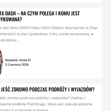
TA DASH – NA CZYM POLEGA I KOMU JEST
DYKOWANA?
 jest dieta DASH? Dieta DASH (Dietary Approaches to Stop
rtension) to plan żywieniowy, który został opracowany w
 obniżenia...
Redaktor Vinda.pl
2 Czerwca 2026
 JEŚĆ ZDROWO PODCZAS PODRÓŻY I WYJAZDÓW?
jeść zdrowo podczas podróży i wyjazdów? Zadbaj o
owanie posiłków Podróżując, łatwo ulec pokusie jedzenia
drowych przekąsek w drodze....