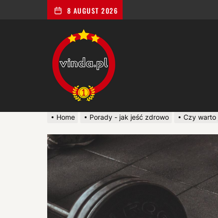
8 AUGUST 2026
Vinda
miejsce
w
świeci
dla
osób
lubiących
dobre
Home
Porady - jak jeść zdrowo
Czy warto 
i
zdrowe
jedzenie