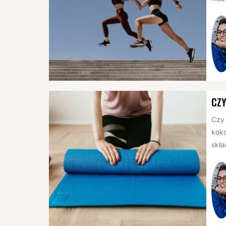
CZ
Czy 
koko
skła