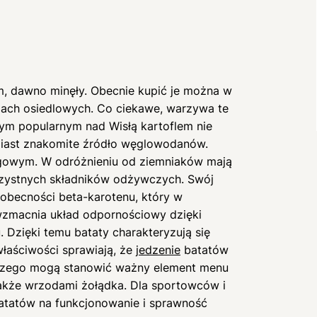
m, dawno minęły. Obecnie kupić je można w
pach osiedlowych. Co ciekawe, warzywa te
ym popularnym nad Wisłą kartoflem nie
miast znakomite źródło węglowodanów.
ngowym. W odróżnieniu od ziemniaków mają
orzystnych składników odżywczych. Swój
 obecności beta-karotenu, który w
 wzmacnia układ odpornościowy dzięki
. Dzięki temu bataty charakteryzują się
właściwości sprawiają, że
jedzenie
batatów
 czego mogą stanowić ważny element menu
akże wrzodami żołądka. Dla sportowców i
atatów na funkcjonowanie i sprawność