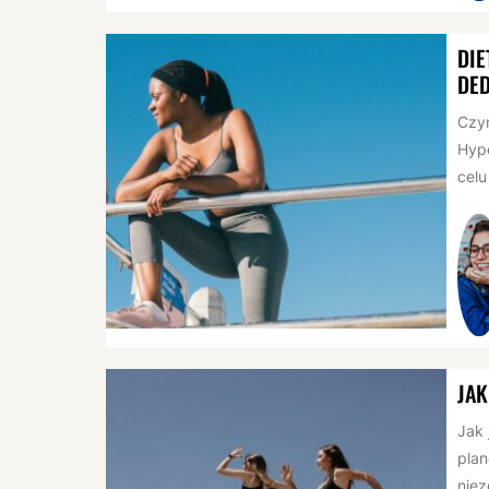
DIE
DE
Czym
Hype
celu
JAK
Jak 
plan
niez