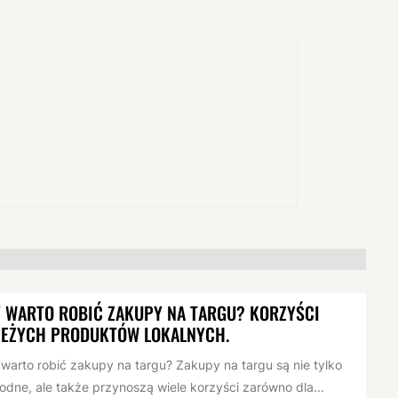
 WARTO ROBIĆ ZAKUPY NA TARGU? KORZYŚCI
IEŻYCH PRODUKTÓW LOKALNYCH.
warto robić zakupy na targu? Zakupy na targu są nie tylko
dne, ale także przynoszą wiele korzyści zarówno dla...